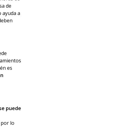
sa de
o ayuda a
 deben
ede
iramientos
ién es
en
nse puede
 por lo