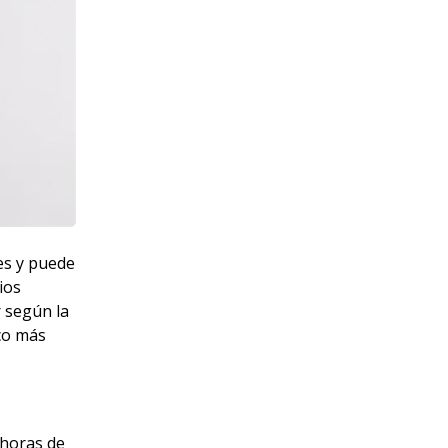
es y puede
ios
r según la
nco más
 horas de