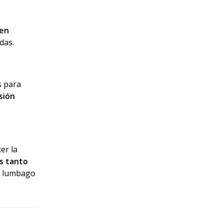
 en
das.
s para
sión
er la
s tanto
de lumbago