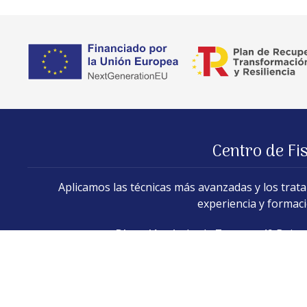
Centro de Fi
Aplicamos las técnicas más avanzadas y los tratam
experiencia y formaci
Dirección:
Avda. de Zamora, 49 Bajo 
Aviso legal
-
Política de privacidad y cookies
-
Accesibilidad
-
Área Int