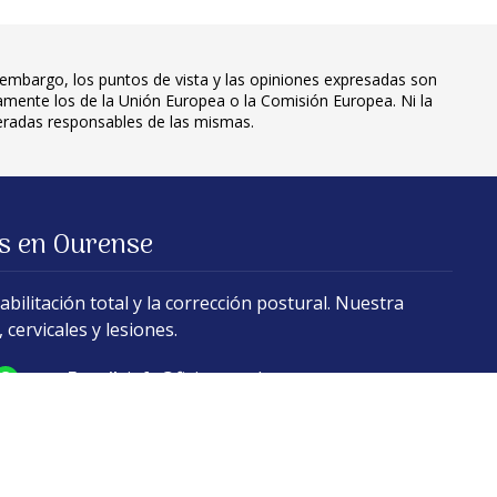
embargo, los puntos de vista y las opiniones expresadas son
iamente los de la Unión Europea o la Comisión Europea. Ni la
eradas responsables de las mismas.
es en Ourense
bilitación total y la corrección postural. Nuestra
cervicales y lesiones.
E-mail:
info@fisioananda.com
© PÁXINAS GALEGAS