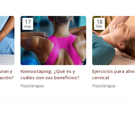
17
18
mar
feb
uran y
Kinesiotaping: ¿Qué es y
Ejercicios para alivi
ación?
cuáles son sus beneficios?
cervical
Fisioterapia
Fisioterapia