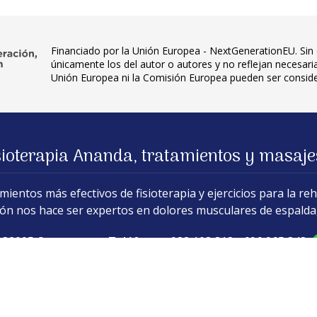
Financiado por la Unión Europea - NextGenerationEU. Sin 
únicamente los del autor o autores y no reflejan necesar
Unión Europea ni la Comisión Europea pueden ser consid
sioterapia Ananda, tratamientos y masaj
ientos más efectivos de fisioterapia y ejercicios para la reha
ón nos hace ser expertos en dolores musculares de espalda, 
- 32005 Ourense
Teléfonos:
988 103 818
-
696 965 348
erna